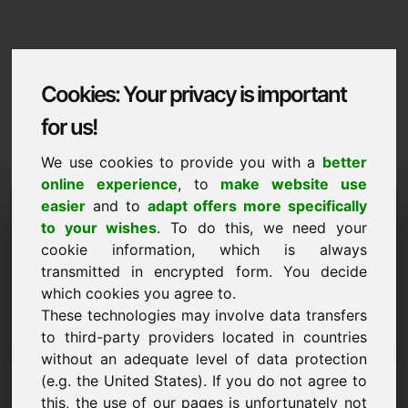
Cookies: Your privacy is important
for us!
We use cookies to provide you with a
better
online experience
, to
make website use
Domaininformation
easier
and to
adapt offers more specifically
to your wishes
. To do this, we need your
Domaininformation | Suomi
cookie information, which is always
transmitted in encrypted form. You decide
Erikoishinta: 4.000,00 Euro (alv 0 %)
which cookies you agree to.
UUSI
These technologies may involve data transfers
Valikoituja muita domaineja Find-Your-Domain.eu-
to third-party providers located in countries
sivustolta
without an adequate level of data protection
tutustu nyt ->
(e.g. the United States). If you do not agree to
this, the use of our pages is unfortunately not