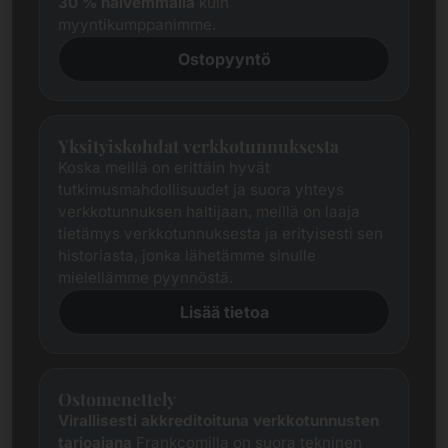
30 % halvemmalla
kuin
myyntikumppanimme.
Ostopyyntö
Yksityiskohdat verkkotunnuksesta
Koska meillä on erittäin hyvät
tutkimusmahdollisuudet ja suora yhteys
verkkotunnuksen haltijaan, meillä on laaja
tietämys verkkotunnuksesta ja erityisesti sen
historiasta, jonka lähetämme sinulle
mielellämme pyynnöstä.
Lisää tietoa
Ostomenettely
Virallisesti akkreditoituna verkkotunnusten
tarjoajana
Frankcomilla on suora tekninen